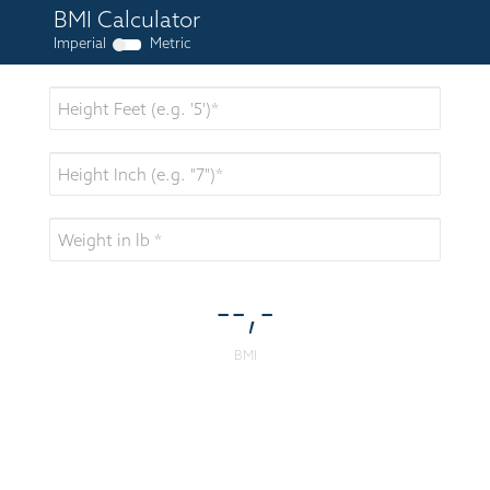
BMI Calculator
Imperial
Metric
--,-
BMI